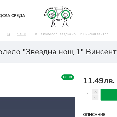
ДСКА СРЕДА
Чаши
Чаша колело "Звездна нощ 1" Винсент ван Гог
олело "Звездна нощ 1" Винсент 
НОВО
11.49лв.
ОПИСАНИЕ