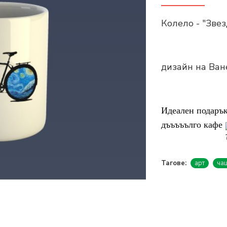
Колело - "Зве
дизайн на Ван
Идеален подарък
дъъъъълго кафе 
Тагове:
арт
ча