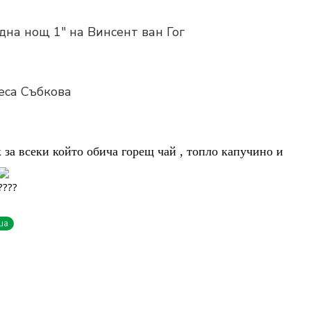
здна нощ 1" на Винсент ван Гог
еса Събкова
 за всеки който обича горещ
 чай , топло капучино и 
ша