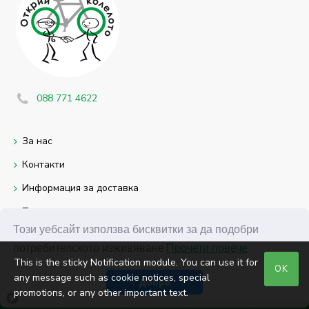
088 771 4622
За нас
Контакти
Информация за доставка
Политика за
поверителност
Този уебсайт използва бисквитки за да подобри
потребителското изживяване
Прочети повече
Политика за бисквитки
This is the sticky Notification module. You can use it for
OK
any message such as cookie notices, special
Добре
promotions, or any other important text.
Home
Wishlist
Compare
Email
Call us