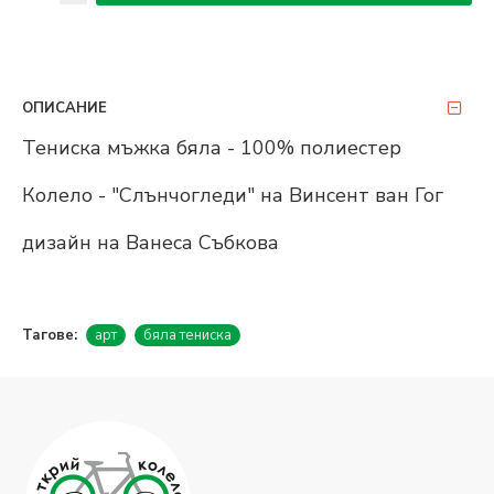
ОПИСАНИЕ
Тениска мъжка бяла - 100% полиестер
Колело - "Слънчогледи" на Винсент ван Гог
дизайн на Ванеса Събкова
Тагове:
арт
бяла тениска