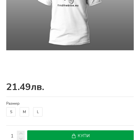
21.49лв.
Размер
S
M
L
КУПИ