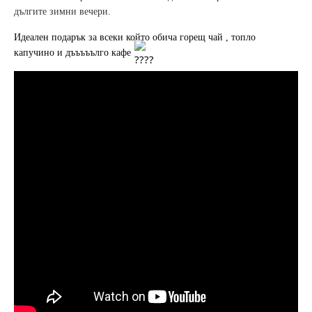
дългите зимни вечери.
Идеален подарък за всеки който обича горещ
 чай , топло 
капучино и дъъъъълго кафе 