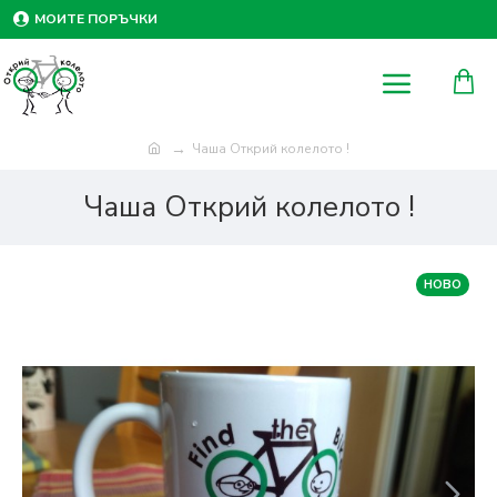
МОИТЕ ПОРЪЧКИ
Чаша Открий колелото !
Чаша Открий колелото !
НОВО